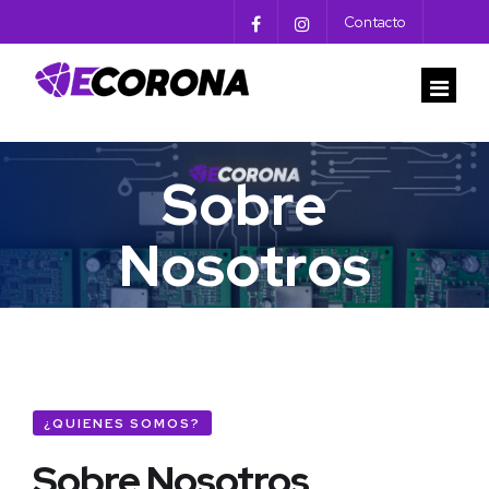
Contacto
Sobre
INICIO
Nosotros
PRODUCTOS
PREGUNTAS FRECUENTES
EMPRESA
CONTACTO
¿QUIENES SOMOS?
Sobre Nosotros